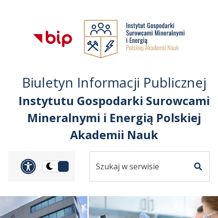
Przejdź do treści
Przejdź do mapy
Przejdź do
głównego menu
serwisu
Biuletyn Informacji Publicznej
Instytutu Gospodarki Surowcami
Mineralnymi i Energią Polskiej
Akademii Nauk
Szukaj
Panel dostosowania ułat
Przełącz
w
Szuka
na
serwisie
wersję
ciemną