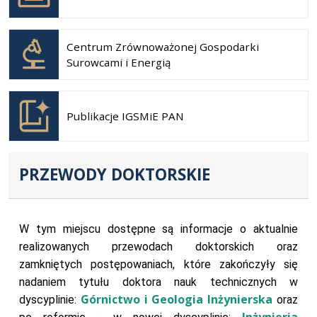
nowej
karcie
Otwiera
się w
Centrum Zrównoważonej Gospodarki
nowej
Surowcami i Energią
karcie
Otwiera
się w
Publikacje IGSMiE PAN
nowej
karcie
PRZEWODY DOKTORSKIE
W tym miejscu dostępne są informacje o aktualnie
realizowanych przewodach doktorskich oraz
zamkniętych postępowaniach, które zakończyły się
nadaniem tytułu doktora nauk technicznych w
Górnictwo i Geologia Inżynierska
dyscyplinie:
oraz
Inżynieria