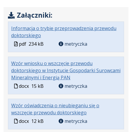
Załączniki:
Informacja o trybie przeprowadzenia przewodu
.
.
.
doktorskiego
Plik
Rozmiar
Otwiera
Plik
pdf
234 kB
metryczka
w
pliku:
się
w
formacie:
234
w
formacie
Wzór wniosku o wszczęcie przewodu
pdf
kB
nowej
doktorskiego w Instytucie Gospodarki Surowcami
karcie.
.
.
Mineralnymi i Energią PAN
Plik
Rozmiar
Plik
docx
15 kB
metryczka
w
pliku:
w
formacie:
15
formacie
Wzór oświadczenia o nieubieganiu się o
docx
kB
.
.
wszczęcie przewodu doktorskiego
Plik
Rozmiar
Plik
docx
12 kB
metryczka
w
pliku:
w