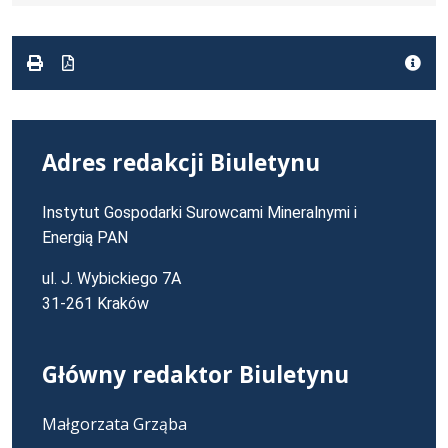
formacie:
12
formacie
docx
kB
Adres redakcji Biuletynu
Instytut Gospodarki Surowcami Mineralnymi i
Energią PAN
ul. J. Wybickiego 7A
31-261 Kraków
Główny redaktor Biuletynu
Małgorzata Grząba