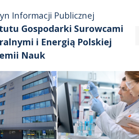
Przejdź do treści
Przejdź do mapy
Przejdź do
tyn Informacji Publicznej
głównego menu
serwisu
ytutu Gospodarki Surowcami
alnymi i Energią Polskiej
emii Nauk