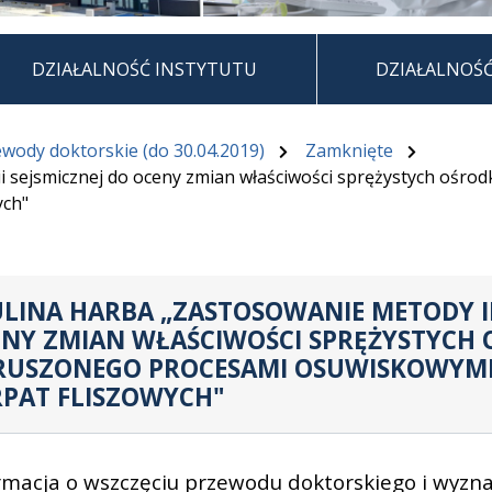
DZIAŁALNOŚĆ INSTYTUTU
DZIAŁALNOŚ
wody doktorskie (do 30.04.2019)
Zamknięte
i sejsmicznej do oceny zmian właściwości sprężystych ośr
ych"
LINA HARBA „ZASTOSOWANIE METODY IN
NY ZMIAN WŁAŚCIWOŚCI SPRĘŻYSTYCH
RUSZONEGO PROCESAMI OSUWISKOWYMI
PAT FLISZOWYCH"
rmacja o wszczęciu przewodu doktorskiego i wyzna