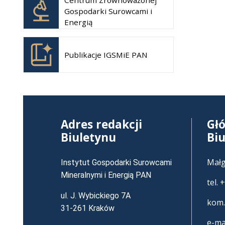
Centrum Zrównoważonej
się w
Gospodarki Surowcami i
nowej
Energią
karcie
Otwiera
się w
Publikacje IGSMiE PAN
nowej
karcie
Adres redakcji
Gł
Biuletynu
Bi
Małg
Instytut Gospodarki Surowcami
Mineralnymi i Energią PAN
tel.
ul. J. Wybickiego 7A
kom.
31-261 Kraków
e-ma