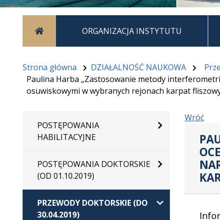
Strona główna
ORGANIZACJA INSTYTUTU
Strona główna
DZIAŁALNOŚĆ NAUKOWA
Prze
Paulina Harba „Zastosowanie metody interferometri
osuwiskowymi w wybranych rejonach karpat fliszow
Wróć
POSTĘPOWANIA
PAU
HABILITACYJNE
OCE
NA
POSTĘPOWANIA DOKTORSKIE
KAR
(OD 01.10.2019)
PRZEWODY DOKTORSKIE (DO
30.04.2019)
Info