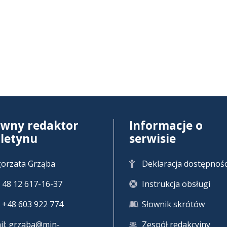
ówny redaktor
Informacje o
uletynu
serwisie
orzata Grząba
Deklaracja dostępnośc
 + 48 12 617-16-37
Instrukcja obsługi
 +48 603 922 774
Słownik skrótów
il:
grzaba@min-
Zespół redakcyjny