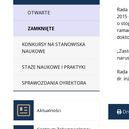
Rada 
OTWARTE
2015 
o sto
ZAMKNIĘTE
ramac
dokto
KONKURSY NA STANOWISKA
„Zast
NAUKOWE
narus
STAŻE NAUKOWE I PRAKTYKI
Rada 
dr. i
SPRAWOZDANIA DYREKTORA
Otwiera
się w
Aktualności
Dr
nowej
karcie
Otwiera