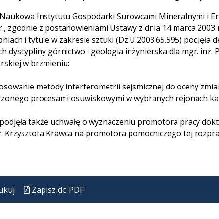
Naukowa Instytutu Gospodarki Surowcami Mineralnymi i Ene
r., zgodnie z postanowieniami Ustawy z dnia 14 marca 2003 
pniach i tytule w zakresie sztuki (Dz.U.2003.65.595) podjęła
h dyscypliny górnictwo i geologia inżynierska dla mgr. inż.
rskiej w brzmieniu:
osowanie metody interferometrii sejsmicznej do oceny zmia
zonego procesami osuwiskowymi w wybranych rejonach karp
podjęła także uchwałę o wyznaczeniu promotora pracy dokto
nż. Krzysztofa Krawca na promotora pomocniczego tej rozpra
ukuj
Zapisz do PDF