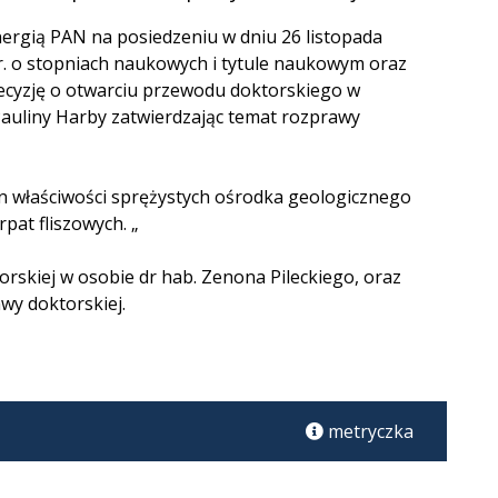
rgią PAN na posiedzeniu w dniu 26 listopada
r. o stopniach naukowych i tytule naukowym oraz
 decyzję o otwarciu przewodu doktorskiego w
 Pauliny Harby zatwierdzając temat rozprawy
n właściwości sprężystych ośrodka geologicznego
at fliszowych. „
rskiej w osobie dr hab. Zenona Pileckiego, oraz
wy doktorskiej.
metryczka