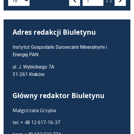
z 2
Liczba artykułów na stronie:
Przejdź
Poprzednia
Nastę
do
strona
strona
strony
numer
Adres redakcji Biuletynu
Instytut Gospodarki Surowcami Mineralnymi i
Energią PAN
ul. J. Wybickiego 7A
31-261 Kraków
Główny redaktor Biuletynu
Małgorzata Grząba
tel. + 48 12 617-16-37