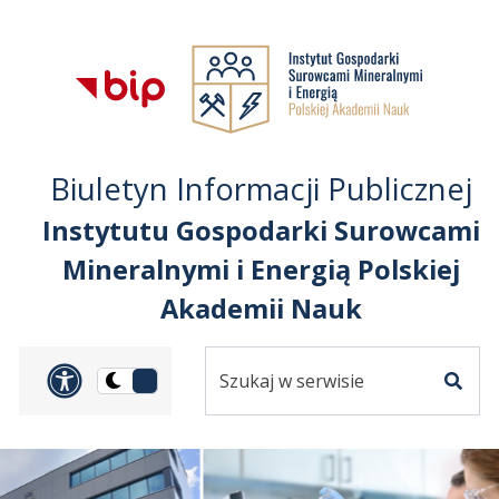
Przejdź do treści
Przejdź do mapy
Przejdź do
głównego menu
serwisu
Biuletyn Informacji Publicznej
Instytutu Gospodarki Surowcami
Mineralnymi i Energią Polskiej
Akademii Nauk
Szukaj
Panel dostosowania ułat
Przełącz
w
Szuka
na
serwisie
wersję
ciemną