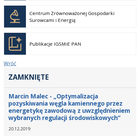
karcie
Otwiera
się w
Centrum Zrównoważonej Gospodarki
nowej
Surowcami i Energią
karcie
Otwiera
się w
Publikacje IGSMiE PAN
nowej
karcie
Wróć
ZAMKNIĘTE
Marcin Malec - „Optymalizacja
pozyskiwania węgla kamiennego przez
energetykę zawodową z uwzględnieniem
wybranych regulacji środowiskowych”
20.12.2019