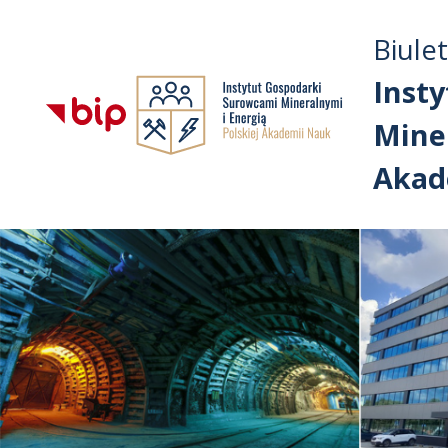
Biule
Inst
Miner
Akad