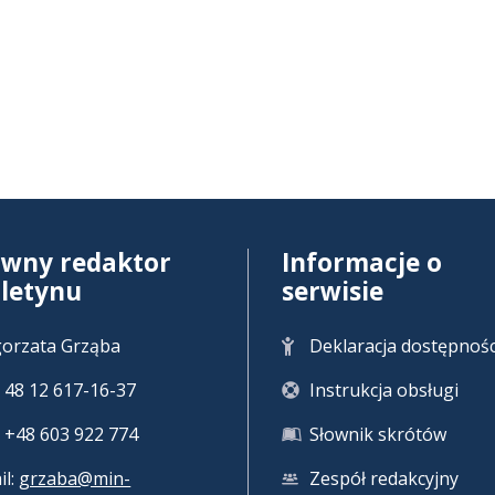
ówny redaktor
Informacje o
uletynu
serwisie
orzata Grząba
Deklaracja dostępnośc
 + 48 12 617-16-37
Instrukcja obsługi
 +48 603 922 774
Słownik skrótów
il:
grzaba@min-
Zespół redakcyjny