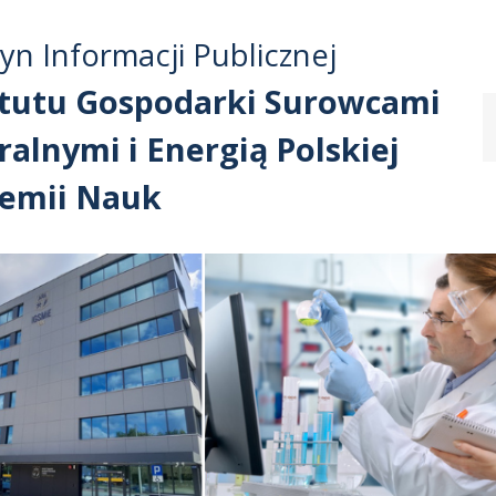
Przejdź do treści
Przejdź do mapy
Przejdź do
tyn Informacji Publicznej
głównego menu
serwisu
ytutu Gospodarki Surowcami
alnymi i Energią Polskiej
emii Nauk