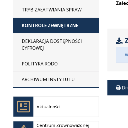
Zalec
TRYB ZAŁATWIANIA SPRAW
KONTROLE ZEWNĘTRZNE
Z
DEKLARACJA DOSTĘPNOŚCI
CYFROWEJ
W
POLITYKA RODO
ARCHIWUM INSTYTUTU
Dr
Otwiera
się w
Aktualności
nowej
karcie
Otwiera
Centrum Zrównoważonej
się w