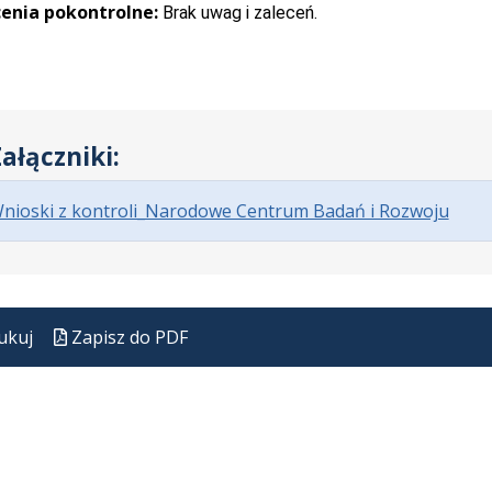
enia pokontrolne:
Brak uwag i zaleceń.
ałączniki:
.
.
.
nioski z kontroli_Narodowe Centrum Badań i Rozwoju
Plik
Rozm
Otwi
w
pliku:
się
forma
816
w
pdf
kB
nowe
ukuj
Zapisz do PDF
karci