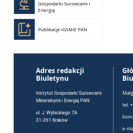
Gospodarki Surowcami i
nowej
Energią
karcie
Otwiera
się w
Publikacje IGSMiE PAN
nowej
karcie
Adres redakcji
Gł
Biuletynu
Bi
Małg
Instytut Gospodarki Surowcami
Mineralnymi i Energią PAN
tel.
ul. J. Wybickiego 7A
kom.
31-261 Kraków
e-ma