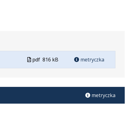
Plik
pdf
816 kB
metryczka
iar
era
w
formacie
cie:
j
metryczka
e.