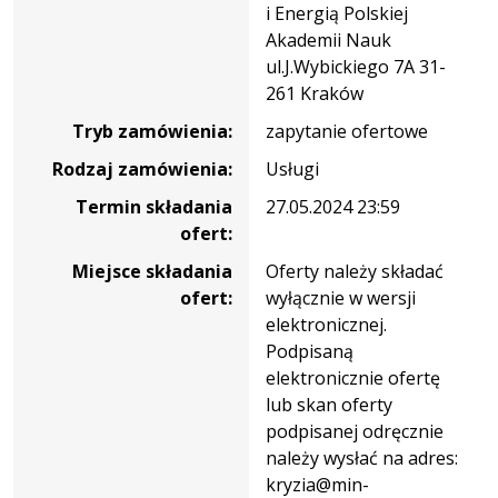
i Energią Polskiej
AF-
Akademii Nauk
411-
ul.J.Wybickiego 7A 31-
19-
261 Kraków
3/22
Tryb zamówienia:
zapytanie ofertowe
Rodzaj zamówienia:
Usługi
Termin składania
27.05.2024 23:59
ofert:
Miejsce składania
Oferty należy składać
ofert:
wyłącznie w wersji
elektronicznej.
Podpisaną
elektronicznie ofertę
lub skan oferty
podpisanej odręcznie
należy wysłać na adres:
kryzia@min-