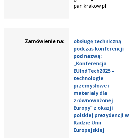
pan.krakow.pl
Dane
zamówienia
Zamówienie na:
obsługę techniczną
na
podczas konferencji
obsługę
pod nazwą:
techniczną
„Konferencja
podczas
EUIndTech2025 –
konferencji
technologie
pod
przemysłowe i
nazwą:
materiały dla
„Konferencja
zrównoważonej
EUIndTech2025
Europy” z okazji
–
polskiej prezydencji w
technologie
Radzie Unii
przemysłowe
Europejskiej
i