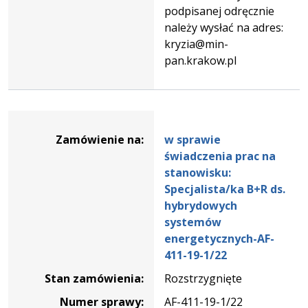
podpisanej odręcznie
należy wysłać na adres:
kryzia@min-
pan.krakow.pl
Dane
zamówienia
Zamówienie na:
w sprawie
na
świadczenia prac na
w
stanowisku:
sprawie
Specjalista/ka B+R ds.
świadczenia
hybrydowych
prac
systemów
na
energetycznych-AF-
stanowisku:
411-19-1/22
Specjalista/ka
Stan zamówienia:
Rozstrzygnięte
B+R
ds.
Numer sprawy:
AF-411-19-1/22