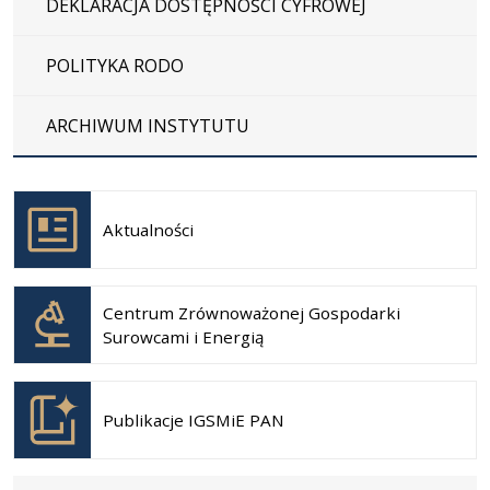
DEKLARACJA DOSTĘPNOŚCI CYFROWEJ
POLITYKA RODO
ARCHIWUM INSTYTUTU
Otwiera
się w
Aktualności
nowej
karcie
Otwiera
się w
Centrum Zrównoważonej Gospodarki
nowej
Surowcami i Energią
karcie
Otwiera
się w
Publikacje IGSMiE PAN
nowej
karcie