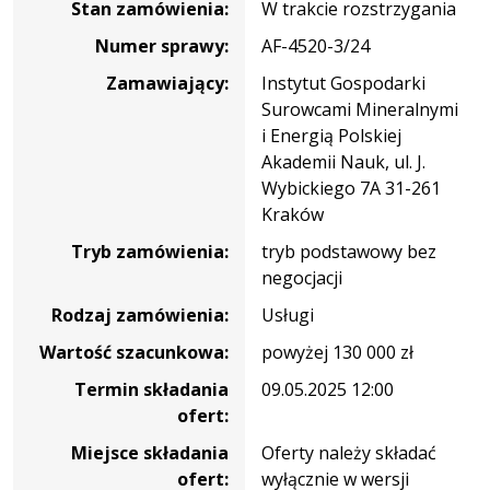
Stan zamówienia:
W trakcie rozstrzygania
materiały
dla
Numer sprawy:
AF-4520-3/24
zrównoważonej
Zamawiający:
Instytut Gospodarki
Europy”
Surowcami Mineralnymi
z
i Energią Polskiej
okazji
Akademii Nauk, ul. J.
polskiej
Wybickiego 7A 31-261
prezydencji
Kraków
w
Tryb zamówienia:
tryb podstawowy bez
Radzie
negocjacji
Unii
Europejskiej
Rodzaj zamówienia:
Usługi
Wartość szacunkowa:
powyżej 130 000 zł
Termin składania
09.05.2025 12:00
ofert:
Miejsce składania
Oferty należy składać
ofert:
wyłącznie w wersji