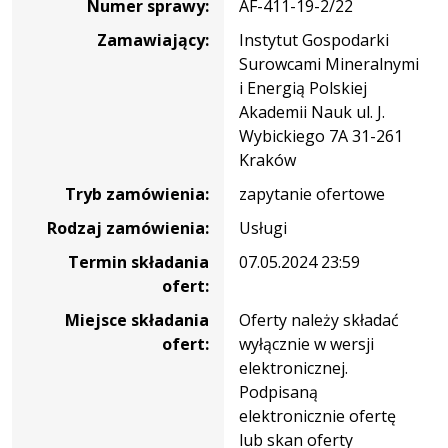
ds.
Numer sprawy:
AF-411-19-2/22
hybrydowych
Zamawiający:
Instytut Gospodarki
systemów
Surowcami Mineralnymi
energetycznych-
i Energią Polskiej
AF-
Akademii Nauk ul. J.
411-
Wybickiego 7A 31-261
19-
Kraków
2/22
Tryb zamówienia:
zapytanie ofertowe
Rodzaj zamówienia:
Usługi
Termin składania
07.05.2024 23:59
ofert:
Miejsce składania
Oferty należy składać
ofert:
wyłącznie w wersji
elektronicznej.
Podpisaną
elektronicznie ofertę
lub skan oferty