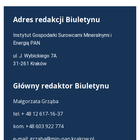
strona
strona
strony
numer
Adres redakcji Biuletynu
Instytut Gospodarki Surowcami Mineralnymi i
Energią PAN
ul. J. Wybickiego 7A
31-261 Kraków
Główny redaktor Biuletynu
Małgorzata Grząba
tel. + 48 12 617-16-37
kom. +48 603 922 774
e-mail:
grzaba@min-pan.krakow.pl