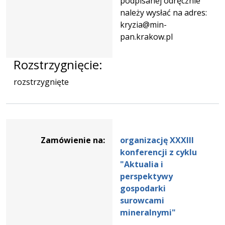
podpisanej odręcznie
należy wysłać na adres:
kryzia@min-
pan.krakow.pl
Rozstrzygnięcie:
rozstrzygnięte
Dane
zamówienia
Zamówienie na:
organizację XXXIII
na
konferencji z cyklu
organizację
"Aktualia i
XXXIII
perspektywy
konferencji
gospodarki
z
surowcami
cyklu
mineralnymi"
"Aktualia