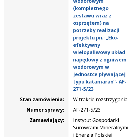
wodorowym
dostawę
(kompletnego
ogniwa
zestawu wraz z
paliwowego
osprzętem) na
zasilanego
potrzeby realizacji
paliwem
projektu pn.: „Eko-
wodorowym
efektywny
(kompletnego
wielopaliwowy układ
zestawu
napędowy z ogniwem
wraz
wodorowym w
z
jednostce pływającej
osprzętem)
typu katamaran”- AF-
na
271-5/23
potrzeby
Stan zamówienia:
W trakcie rozstrzygania
realizacji
projektu
Numer sprawy:
AF-271-5/23
pn.:
Zamawiający:
Instytut Gospodarki
„Eko-
Surowcami Mineralnymi
efektywny
i Energią Polskiej