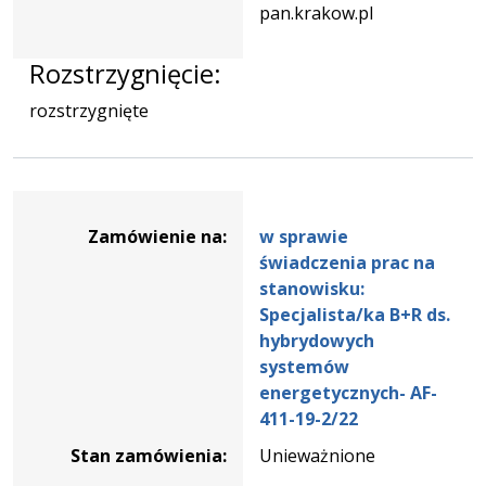
pan.krakow.pl
Rozstrzygnięcie:
rozstrzygnięte
Dane
zamówienia
Zamówienie na:
w sprawie
na
świadczenia prac na
w
stanowisku:
sprawie
Specjalista/ka B+R ds.
świadczenia
hybrydowych
prac
systemów
na
energetycznych- AF-
stanowisku:
411-19-2/22
Specjalista/ka
Stan zamówienia:
Unieważnione
B+R