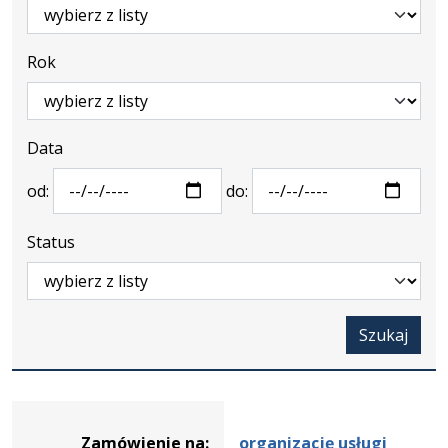
Rok
Data
od:
do:
Status
Szukaj
Dane
zamówienia
Zamówienie na:
organizację usługi