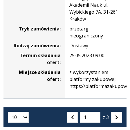
wielopaliwowy
Akademii Nauk ul.
układ
Wybickiego 7A, 31-261
napędowy
Kraków
z
Tryb zamówienia:
przetarg
ogniwem
nieograniczony
wodorowym
w
Rodzaj zamówienia:
Dostawy
jednostce
Termin składania
25.05.2023 09:00
pływającej
ofert:
typu
katamaran”-
Miejsce składania
z wykorzystaniem
AF-
ofert:
platformy zakupowej:
271-
https://platformazakupowa.
5/23
z 3
Liczba artykułów na stronie:
Przejdź
Poprzednia
Nastę
do