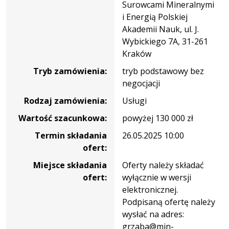
Surowcami Mineralnymi
EUROPY”
i Energią Polskiej
z
Akademii Nauk, ul. J.
okazji
Wybickiego 7A, 31-261
polskiej
Kraków
prezydencji
Tryb zamówienia:
tryb podstawowy bez
w
negocjacji
Radzie
Unii
Rodzaj zamówienia:
Usługi
Europejskiej
Wartość szacunkowa:
powyżej 130 000 zł
Termin składania
26.05.2025 10:00
ofert:
Miejsce składania
Oferty należy składać
ofert:
wyłącznie w wersji
elektronicznej.
Podpisaną ofertę należy
wysłać na adres:
grzaba@min-