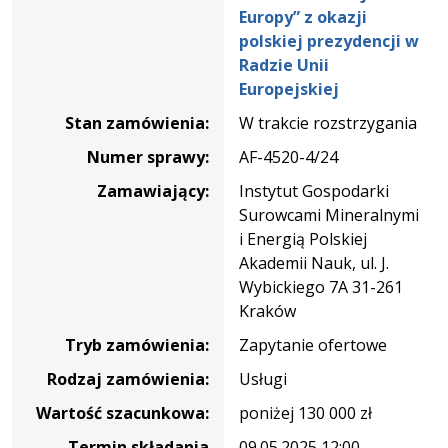
nazwą:
Europy” z okazji
„Konferencja
polskiej prezydencji w
EUIndTech2025
Radzie Unii
–
Europejskiej
technologie
Stan zamówienia:
W trakcie rozstrzygania
przemysłowe
i
Numer sprawy:
AF-4520-4/24
materiały
Zamawiający:
Instytut Gospodarki
dla
Surowcami Mineralnymi
zrównoważonej
i Energią Polskiej
Europy”
Akademii Nauk, ul. J.
z
Wybickiego 7A 31-261
okazji
Kraków
polskiej
Tryb zamówienia:
Zapytanie ofertowe
prezydencji
w
Rodzaj zamówienia:
Usługi
Radzie
Wartość szacunkowa:
poniżej 130 000 zł
Unii
Europejskiej
Termin składania
09.05.2025 12:00