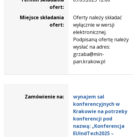
ofert:
Miejsce składania
Oferty należy składać
ofert:
wyłącznie w wersji
elektronicznej.
Podpisaną ofertę należy
wysłać na adres:
grzaba@min-
pan.krakow.pl
Dane
zamówienia
Zamówienie na:
wynajem sal
na
konferencyjnych w
wynajem
Krakowie na potrzeby
sal
konferencji pod
konferencyjnych
nazwą: „Konferencja
w
EUIndTech2025 –