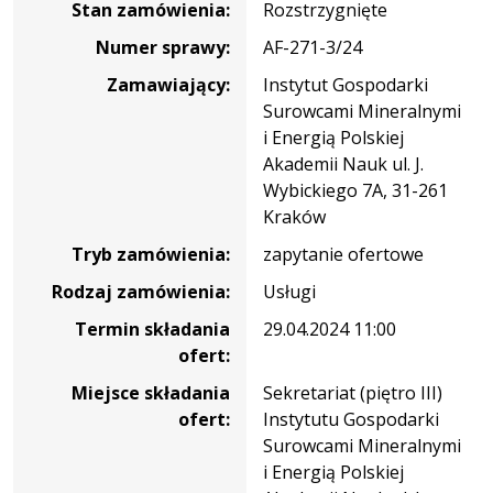
Stan zamówienia:
Rozstrzygnięte
i
perspektywy
Numer sprawy:
AF-271-3/24
gospodarki
Zamawiający:
Instytut Gospodarki
surowcami
Surowcami Mineralnymi
mineralnymi"
i Energią Polskiej
Akademii Nauk ul. J.
Wybickiego 7A, 31-261
Kraków
Tryb zamówienia:
zapytanie ofertowe
Rodzaj zamówienia:
Usługi
Termin składania
29.04.2024 11:00
ofert:
Miejsce składania
Sekretariat (piętro III)
ofert:
Instytutu Gospodarki
Surowcami Mineralnymi
i Energią Polskiej