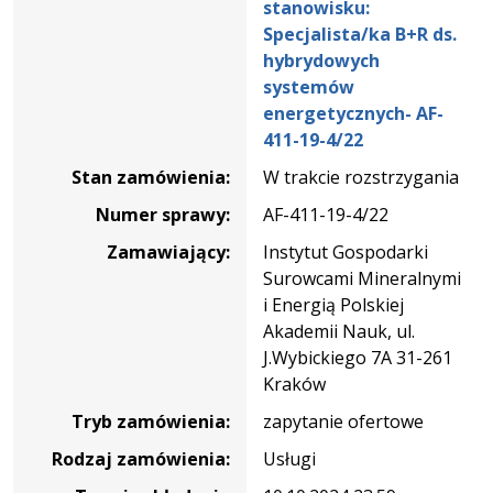
stanowisku:
sprawie
Specjalista/ka B+R ds.
świadczenia
hybrydowych
prac
systemów
na
energetycznych- AF-
stanowisku:
411-19-4/22
Specjalista/ka
Stan zamówienia:
W trakcie rozstrzygania
B+R
ds.
Numer sprawy:
AF-411-19-4/22
hybrydowych
Zamawiający:
Instytut Gospodarki
systemów
Surowcami Mineralnymi
energetycznych-
i Energią Polskiej
AF-
Akademii Nauk, ul.
411-
J.Wybickiego 7A 31-261
19-
Kraków
4/22
Tryb zamówienia:
zapytanie ofertowe
Rodzaj zamówienia:
Usługi