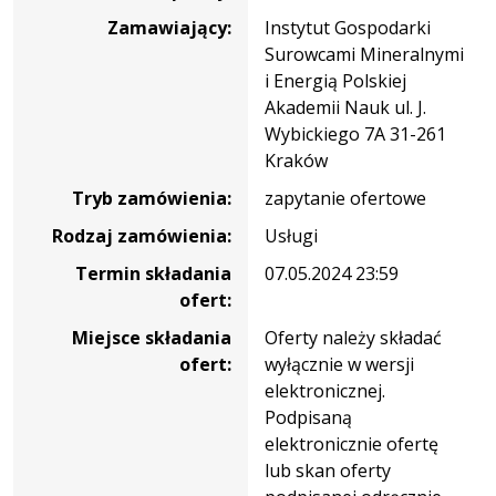
hybrydowych
Zamawiający:
Instytut Gospodarki
systemów
Surowcami Mineralnymi
energetycznych-
i Energią Polskiej
AF-
Akademii Nauk ul. J.
411-
Wybickiego 7A 31-261
19-
Kraków
1/22
Tryb zamówienia:
zapytanie ofertowe
Rodzaj zamówienia:
Usługi
Termin składania
07.05.2024 23:59
ofert:
Miejsce składania
Oferty należy składać
ofert:
wyłącznie w wersji
elektronicznej.
Podpisaną
elektronicznie ofertę
lub skan oferty