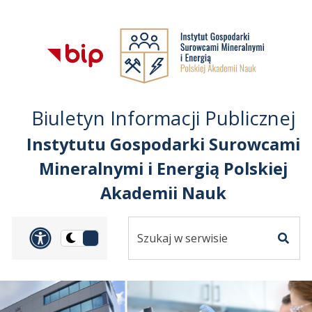
Przejdź do treści
Przejdź do mapy
Przejdź do
głównego menu
serwisu
Biuletyn Informacji Publicznej
Instytutu Gospodarki Surowcami
Mineralnymi i Energią Polskiej
Akademii Nauk
Szukaj
Panel dostosowania ułat
Przełącz
w
Szuka
na
serwisie
wersję
ciemną