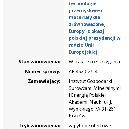
Krakowie
technologie
na
przemysłowe i
potrzeby
materiały dla
konferencji
zrównoważonej
pod
Europy” z okazji
nazwą:
polskiej prezydencji w
„Konferencja
radzie Unii
EUIndTech2025
Europejskiej
–
Stan zamówienia:
W trakcie rozstrzygania
technologie
przemysłowe
Numer sprawy:
AF-4520-2/24
i
Zamawiający:
Instytut Gospodarki
materiały
Surowcami Mineralnymi
dla
i Energią Polskiej
zrównoważonej
Akademii Nauk, ul. J.
Europy”
Wybickiego 7A 31-261
z
Kraków
okazji
Tryb zamówienia:
zapytanie ofertowe
polskiej