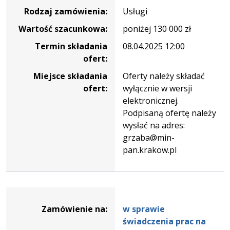
prezydencji
Rodzaj zamówienia:
Usługi
w
Wartość szacunkowa:
poniżej 130 000 zł
radzie
Unii
Termin składania
08.04.2025 12:00
Europejskiej
ofert:
Miejsce składania
Oferty należy składać
ofert:
wyłącznie w wersji
elektronicznej.
Podpisaną ofertę należy
wysłać na adres:
grzaba@min-
pan.krakow.pl
Dane
zamówienia
Zamówienie na:
w sprawie
na
świadczenia prac na
w