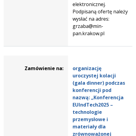
elektronicznej.
Podpisaną ofertę należy
wysłać na adres:
grzaba@min-
pan.krakow.pl
Dane
zamówienia
Zamówienie na:
organizację
na
uroczystej kolacji
organizację
(gala dinner) podczas
uroczystej
konferencji pod
kolacji
nazwą: „Konferencja
(gala
EUIndTech2025 –
dinner)
technologie
podczas
przemysłowe i
konferencji
materiały dla
pod
zrównoważonej