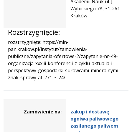
Akademii Nauk ul. J.
Wybickiego 7A, 31-261
Kraków
Rozstrzygnięcie:
rozstrzygnięte: https://min-
pan.krakow.pl/instytut/zamowienia-
publiczne/zapytania-ofertowe-2/zapytanie-nr-49-
organizacja-xxxiii-konferencji-z-cyklu-aktualia-i-
perspektywy-gospodarki-surowcami-mineralnymi-
znak-sprawy-af-271-3-24/
Dane
zamówienia
Zamówienie na:
zakup i dostawę
na
ogniwa paliwowego
zakup
zasilanego paliwem
i