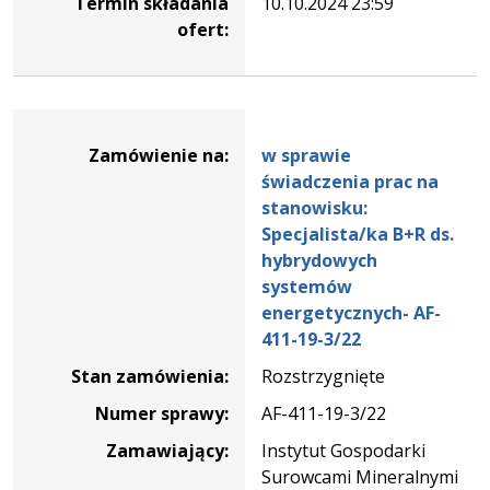
Termin składania
10.10.2024 23:59
ofert:
Dane
zamówienia
Zamówienie na:
w sprawie
na
świadczenia prac na
w
stanowisku:
sprawie
Specjalista/ka B+R ds.
świadczenia
hybrydowych
prac
systemów
na
energetycznych- AF-
stanowisku:
411-19-3/22
Specjalista/ka
Stan zamówienia:
Rozstrzygnięte
B+R
ds.
Numer sprawy:
AF-411-19-3/22
hybrydowych
Zamawiający:
Instytut Gospodarki
systemów
Surowcami Mineralnymi
energetycznych-