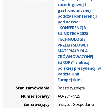
na
cateringowej i
organizację
gastronomicznej
usługi
podczas konferencji
cateringowej
pod nazwą:
i
„KONFERENCJA
gastronomicznej
EUINDTECH2025 –
podczas
TECHNOLOGIE
konferencji
PRZEMYSŁOWE I
pod
MATERIAŁY DLA
nazwą:
ZRÓWNOWAŻONEJ
„KONFERENCJA
EUROPY” z okazji
EUINDTECH2025
polskiej prezydencji w
–
Radzie Unii
TECHNOLOGIE
Europejskiej
PRZEMYSŁOWE
Stan zamówienia:
Rozstrzygnięte
I
MATERIAŁY
Numer sprawy:
AO-271-4/25
DLA
Zamawiający:
Instytut Gospodarki
ZRÓWNOWAŻONEJ