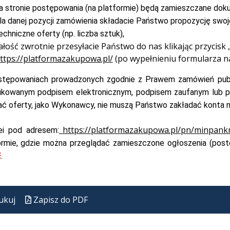
a stronie postępowania (na platformie) będą zamieszczane do
la danej pozycji zamówienia składacie Państwo propozycję swoje
echniczne oferty (np. liczba sztuk),
ałość zwrotnie przesyłacie Państwo do nas klikając przycisk 
ttps://platformazakupowa.pl/
(po wypełnieniu formularza na
tępowaniach prowadzonych zgodnie z Prawem zamówień publi
fikowanym podpisem elektronicznym, podpisem zaufanym lub p
ać oferty, jako Wykonawcy, nie muszą Państwo zakładać konta n
https://platformazakupowa.pl/pn/minpan
ei pod adresem:
ormie, gdzie można przeglądać zamieszczone ogłoszenia (po
E
.
ukuj
Zapisz do PDF