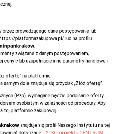
cznej.
ny przez prowadzącego dane postępowanie lub
tps://platformazakupowa.pl/ lub na profilu
/minpankrakow
,
kumenty związane z danym postępowaniem,
j ceny i/lub uzupełniacie inne parametry handlowe i
óż ofertę” na platformie:
a samym dole znajduje się przycisk „Złóż ofertę”.
nych (Pzp), wymagane będzie podpisanie oferty
dpisem osobistym w zależności od procedury. Aby
a tej platformie zakupowej.
nkrakow
znajduje się profil Naszego Instytutu na tej
TYLKO projektu CENTRUM
ępowania) dotyczące