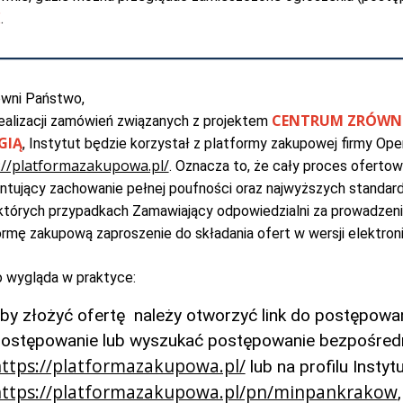
E
.
wni Państwo,
CENTRUM ZRÓWNO
realizacji zamówień związanych z projektem
GIĄ
, Instytut będzie korzystał z platformy zakupowej firmy Op
://platformazakupowa.pl/
. Oznacza to, że cały proces oferto
ntujący zachowanie pełnej poufności oraz najwyższych standa
których przypadkach Zamawiający odpowiedzialni za prowadzen
ormę zakupową zaproszenie do składania ofert w wersji elektroni
o wygląda w praktyce:
by złożyć ofertę należy otworzyć link do postępow
ostępowanie lub wyszukać postępowanie bezpośredn
ttps://platformazakupowa.pl/
lub na profilu Insty
ttps://platformazakupowa.pl/pn/minpankrakow
,