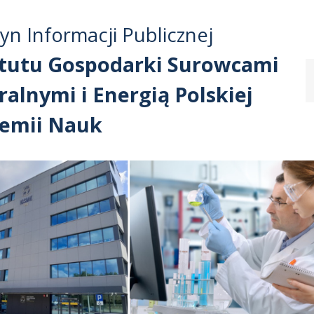
Przejdź do treści
Przejdź do mapy
Przejdź do
tyn Informacji Publicznej
głównego menu
serwisu
ytutu Gospodarki Surowcami
alnymi i Energią Polskiej
emii Nauk