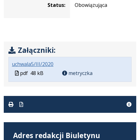
Status:
Obowiązująca
Załączniki:
.
.
.
uchwala5/III/2020
Plik
Rozmiar
Otwiera
Plik
pdf
48 kB
metryczka
w
pliku:
się
w
formacie:
48
w
formacie
pdf
kB
nowej
karcie.
Adres redakcji Biuletynu