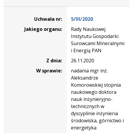
Dane
uchwały
Uchwała nr:
5/III/2020
nr
Jakiego organu:
Rady Naukowej
5/III/2020
Instytutu Gospodarki
Surowcami Mineralnymi
i Energią PAN
Z dnia:
26.11.2020
W sprawie:
nadania mgr inż.
Aleksandrze
Komorowskiej stopnia
naukowego doktora
nauk inżynieryjno-
technicznych w
dyscyplinie inżynieria
środowiska, górnictwo i
energetyka