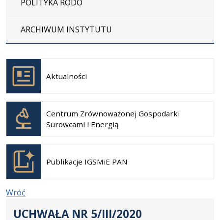
POLITYKA RODO
ARCHIWUM INSTYTUTU
Otwiera
się w
Aktualności
nowej
karcie
Otwiera
się w
Centrum Zrównoważonej Gospodarki
nowej
Surowcami i Energią
karcie
Otwiera
się w
Publikacje IGSMiE PAN
nowej
karcie
Wróć
UCHWAŁA NR 5/III/2020