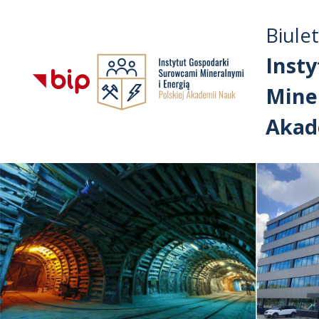
Biule
Inst
Miner
Akad