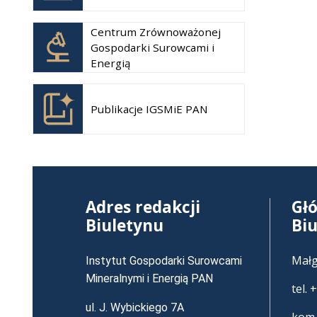
karcie
Otwiera
Centrum Zrównoważonej
się w
Gospodarki Surowcami i
nowej
Energią
karcie
Otwiera
się w
Publikacje IGSMiE PAN
nowej
karcie
Adres redakcji
Gł
Biuletynu
Bi
Małg
Instytut Gospodarki Surowcami
Mineralnymi i Energią PAN
tel.
ul. J. Wybickiego 7A