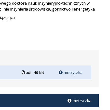
wego doktora nauk inżynieryjno-technicznych w
plinie inżynieria środowiska, górnictwo i energetyka
ązująca
Plik
pdf
48 kB
metryczka
w
formacie
metryczka