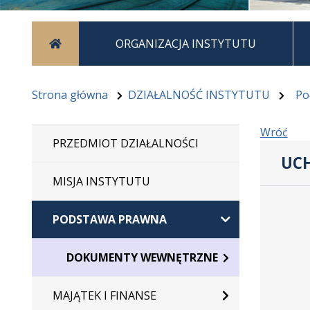
Strona główna
ORGANIZACJA INSTYTUTU
Strona główna
DZIAŁALNOŚĆ INSTYTUTU
Po
Wróć
PRZEDMIOT DZIAŁALNOŚCI
UCH
MISJA INSTYTUTU
Dane
uchwały
PODSTAWA PRAWNA
nr
6/III/2020
DOKUMENTY WEWNĘTRZNE
MAJĄTEK I FINANSE