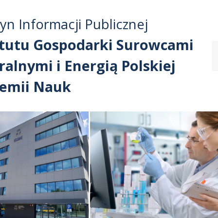
Przejdź do treści
Przejdź do mapy
Przejdź do
tyn Informacji Publicznej
głównego menu
serwisu
ytutu Gospodarki Surowcami
alnymi i Energią Polskiej
emii Nauk