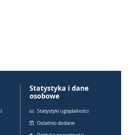
Statystyka i dane
osobowe
i
Statystyki oglądalności
Ostatnio dodane