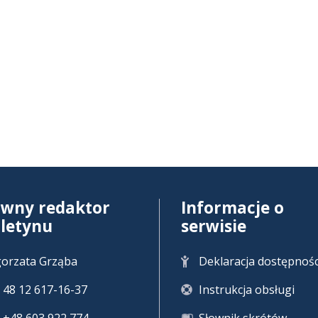
ówny redaktor
Informacje o
uletynu
serwisie
orzata Grząba
Deklaracja dostępnośc
 + 48 12 617-16-37
Instrukcja obsługi