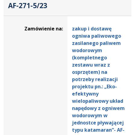
AF-271-5/23
Dane
zamówienia
Zamówienie na:
zakup i dostawę
na
ogniwa paliwowego
zakup
zasilanego paliwem
i
wodorowym
dostawę
(kompletnego
ogniwa
zestawu wraz z
paliwowego
osprzętem) na
zasilanego
potrzeby realizacji
paliwem
projektu pn.: „Eko-
wodorowym
efektywny
(kompletnego
wielopaliwowy układ
zestawu
napędowy z ogniwem
wraz
wodorowym w
z
jednostce pływającej
osprzętem)
typu katamaran”- AF-
na