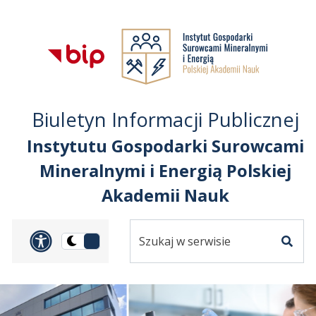
Przejdź do treści
Przejdź do mapy
Przejdź do
głównego menu
serwisu
Biuletyn Informacji Publicznej
Instytutu Gospodarki Surowcami
Mineralnymi i Energią Polskiej
Akademii Nauk
Szukaj
Panel dostosowania ułat
Przełącz
w
Szuka
na
serwisie
wersję
ciemną