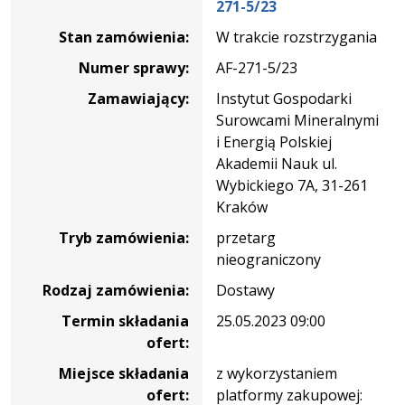
271-5/23
potrzeby
Stan zamówienia:
W trakcie rozstrzygania
realizacji
projektu
Numer sprawy:
AF-271-5/23
pn.:
Zamawiający:
Instytut Gospodarki
„Eko-
Surowcami Mineralnymi
efektywny
i Energią Polskiej
wielopaliwowy
Akademii Nauk ul.
układ
Wybickiego 7A, 31-261
napędowy
Kraków
z
Tryb zamówienia:
przetarg
ogniwem
nieograniczony
wodorowym
w
Rodzaj zamówienia:
Dostawy
jednostce
Termin składania
25.05.2023 09:00
pływającej
ofert:
typu
katamaran”-
Miejsce składania
z wykorzystaniem
AF-
ofert:
platformy zakupowej: