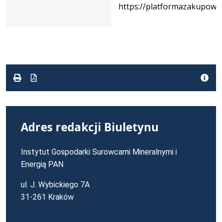
271-
https://platformazakupowa.
5/23
Adres redakcji Biuletynu
Instytut Gospodarki Surowcami Mineralnymi i
Energią PAN
ul. J. Wybickiego 7A
31-261 Kraków