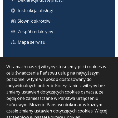
Instrukcja obsługi
Słownik skrótów
Zespół redakcyjny
Mapa serwisu
Statystyka i dane osobowe
W ramach naszej witryny stosujemy pliki cookies w
celu świadczenia Państwu usług na najwyższym
Statystyki oglądalności
poziomie, w tym w sposób dostosowany do
Ostatnio dodane
indywidualnych potrzeb. Korzystanie z witryny bez
zmiany ustawień dotyczących cookies oznacza, że
Polityka prywatności
będą one zamieszczane w Państwa urządzeniu
końcowym. Możecie Państwo dokonać w każdym
czasie zmiany ustawień dotyczących cookies. Więcej
Wersja systemu: 5.7.0 [95]
szczegółów w naszej
Polityce Cookies
.