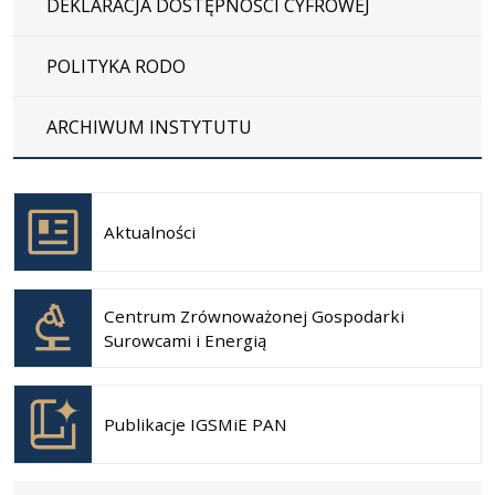
DEKLARACJA DOSTĘPNOŚCI CYFROWEJ
POLITYKA RODO
ARCHIWUM INSTYTUTU
Otwiera
się w
Aktualności
nowej
karcie
Otwiera
się w
Centrum Zrównoważonej Gospodarki
nowej
Surowcami i Energią
karcie
Otwiera
się w
Publikacje IGSMiE PAN
nowej
karcie