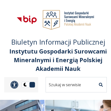
Przejdź do treści
Przejdź do mapy
Przejdź do
głównego menu
serwisu
Biuletyn Informacji Publicznej
Instytutu Gospodarki Surowcami
Mineralnymi i Energią Polskiej
Akademii Nauk
Szukaj
Panel dostosowania ułat
Przełącz
w
Szuka
na
serwisie
wersję
ciemną