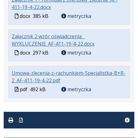
.
.
411-19-4-22.docx
k
Plik
Rozmiar
Plik
docx
385 kB
metryczka
w
pliku:
w
formacie:
385
formacie
Załącznik 2 wzór oświadczenia _
docx
kB
.
.
WYKLUCZENIE_AF-411-19-4-22.docx
Plik
Rozmiar
Plik
docx
297 kB
metryczka
w
pliku:
w
formacie:
297
formacie
Umowa-zlecenia-z-rachunkiem-Specjalistka-B+R-
docx
kB
.
.
.
2_AF-411-19-4-22.pdf
Plik
Rozmiar
Otwiera
Plik
pdf
492 kB
metryczka
w
pliku:
się
w
formacie:
492
w
formacie
pdf
kB
nowej
karcie.