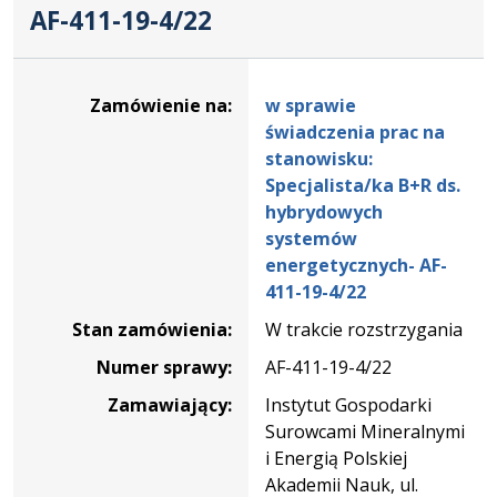
AF-411-19-4/22
Dane
zamówienia
Zamówienie na:
w sprawie
na
świadczenia prac na
w
stanowisku:
sprawie
Specjalista/ka B+R ds.
świadczenia
hybrydowych
prac
systemów
na
energetycznych- AF-
stanowisku:
411-19-4/22
Specjalista/ka
Stan zamówienia:
W trakcie rozstrzygania
B+R
ds.
Numer sprawy:
AF-411-19-4/22
hybrydowych
Zamawiający:
Instytut Gospodarki
systemów
Surowcami Mineralnymi
energetycznych-
i Energią Polskiej
AF-
Akademii Nauk, ul.
411-