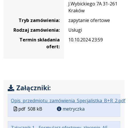
J.Wybickiego 7A 31-261
19-
Kraków
4/22
Tryb zamówienia:
zapytanie ofertowe
Rodzaj zamówienia:
Usługi
Termin składania
10.10.2024 23:59
ofert:
Załączniki:
.
.
.
Opis_przedmiotu_zamówienia_Specjalistka_B+R_2.pdf
P
R
O
Plik
pdf
508 kB
metryczka
p
s
w
f
5
formacie
Załącznik 1 - Formularz ofertowy_zlecenie_AF-
p
k
n