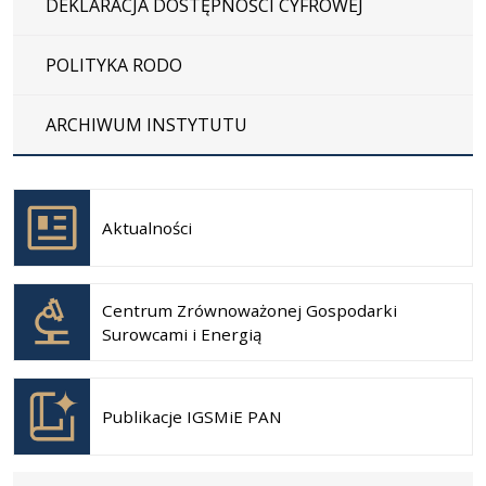
DEKLARACJA DOSTĘPNOŚCI CYFROWEJ
POLITYKA RODO
ARCHIWUM INSTYTUTU
Otwiera
się w
Aktualności
nowej
karcie
Otwiera
się w
Centrum Zrównoważonej Gospodarki
nowej
Surowcami i Energią
karcie
Otwiera
się w
Publikacje IGSMiE PAN
nowej
karcie